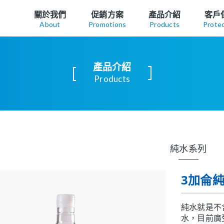
關於我們
促銷方案
產品介紹
客戶
About
Promotions
Products
Prote
產品介紹
Products
純水系列
3加侖
純水就是不
水，目前廣