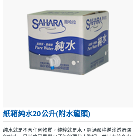
紙箱純水20公升(附水龍頭)
純水就是不含任何物質，純粹就是水，經過嚴格逆滲透過濾